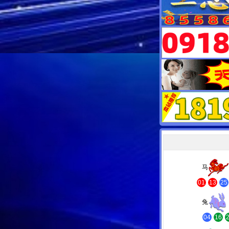
马
01
13
25
兔
04
16