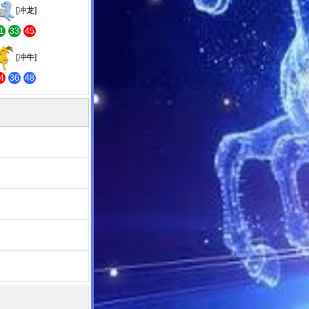
[冲龙]
1
33
45
[冲牛]
4
36
48