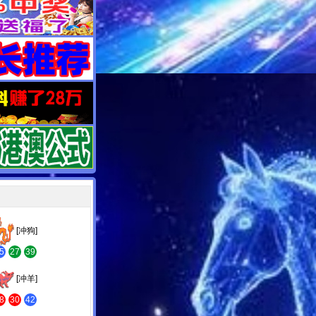
[冲狗]
5
27
39
[冲羊]
8
30
42