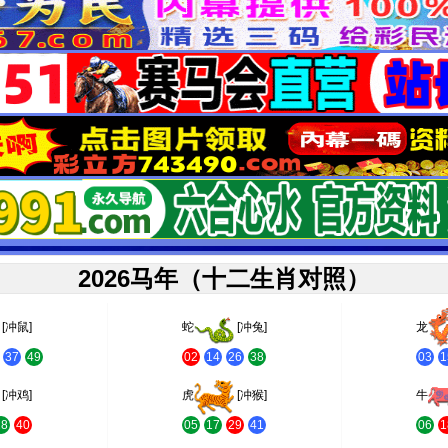
2026马年（十二生肖对照）
[冲鼠]
蛇
[冲兔]
龙
37
49
02
14
26
38
03
1
[冲鸡]
虎
[冲猴]
牛
28
40
05
17
29
41
06
1