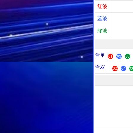
红波
蓝波
绿波
合单
01
03
05
合双
02
04
0