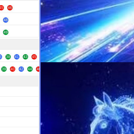
45
46
48
49
6
38
41
43
45
47
49
39
40
42
44
46
48