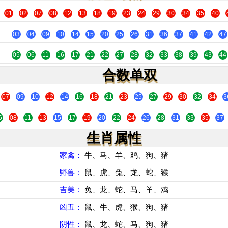
01
02
07
08
12
13
18
19
23
24
29
30
34
35
40
03
04
09
10
14
15
20
25
26
31
36
37
41
42
47
05
06
11
16
17
21
22
27
28
32
33
38
39
43
44
合数单双
07
09
10
12
14
16
18
21
23
25
27
29
30
32
34
3
6
08
11
13
15
17
19
20
22
24
26
28
31
33
35
37
生肖属性
家禽：
牛、马、羊、鸡、狗、猪
野兽：
鼠、虎、兔、龙、蛇、猴
吉美：
兔、龙、蛇、马、羊、鸡
凶丑：
鼠、牛、虎、猴、狗、猪
阴性：
鼠、龙、蛇、马、狗、猪