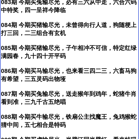
083期 今期买兔输尽光，必有三六从中走，六合六码
中特奖，四一呈祥今降临
084期 今期买猪输尽光，未曾得向行人道，狗随梗上
打三回，二三组合有玄机
085期 今期买猪输尽光，子午相冲不可信，特定红绿
满园春，九十四十开平码
086期 今期买马输尽光，也来看三四二三，六畜马狗
有希望，三五灵码出物垭
087期 今期买兔输尽光，送走猴年到鸡年，蛇猪牛肖
看到准，三九千古五绝唱
088期 今期买牛输尽光，铁扇公主找魔王，兔鸡猴蛇
猜中间，五七相合是特码