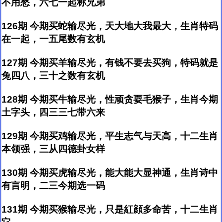
不用愁，六七一起称兄弟
126期 今期买蛇输尽光，天大地大我最大，生肖特码
在一起，一五尾数有玄机
127期 今期买羊输尽光，有钱不要去买狗，特码就是
兔四八，三十之数有玄机
128期 今期买牛输尽光，性顽贪耍毛猴子，生肖今期
土字头，四三三七带六来
129期 今期买鸡输尽光，平生志气与天高，十二生肖
本领强，三从四德卦女样
130期 今期买虎输尽光，能大能大显神通，生肖诗中
有言明，二三今期选一码
131期 今期买猴输尽光，只是紅顔多命苦，十二生肖