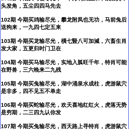
头发角，五尘四四马先去
102期 今期买鸡输尽光，攀龙附凤也无功，马前兔后
送狗来，一九四七定五来
103期 今期买龙输尽光，橫七豎八可加減，六畜生肖
发大家，五更归时门卫在
104期 今期买马输尽光，实地入胍旺千年，特肖可能
在野兽，三六晚来二九残
105期 今期买兔输尽光，湖中涌泉水成柱，虎游鼠穴
是非多，四不见五不单走
106期 今期买蛇输尽光，欢天喜地红红火，虎落无势
是穷期，二三四九认你发
107期 今期买兔输尽光，西天路上寻特肖，虎游鼠穴