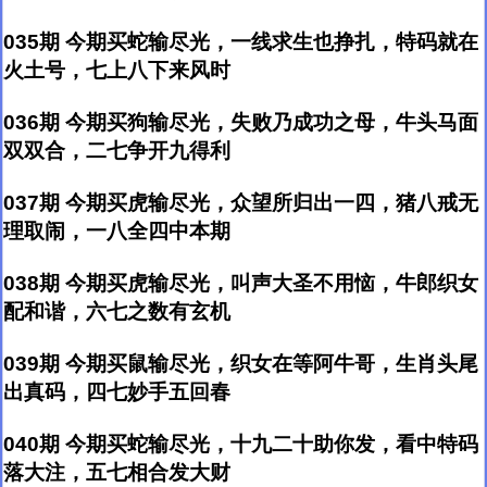
035期 今期买蛇输尽光，一线求生也挣扎，特码就在
火土号，七上八下来风时
036期 今期买狗输尽光，失败乃成功之母，牛头马面
双双合，二七争开九得利
037期 今期买虎输尽光，众望所归出一四，猪八戒无
理取闹，一八全四中本期
038期 今期买虎输尽光，叫声大圣不用恼，牛郎织女
配和谐，六七之数有玄机
039期 今期买鼠输尽光，织女在等阿牛哥，生肖头尾
出真码，四七妙手五回春
040期 今期买蛇输尽光，十九二十助你发，看中特码
落大注，五七相合发大财