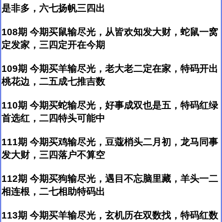
是非多，六七扬帆三四出
108期 今期买鼠输尽光，从皆欢知发大财，蛇鼠一窝
定发家，三四定开在今期
109期 今期买羊输尽光，老大老二定在家，特码开出
桃花边，二五成七推吉数
110期 今期买蛇输尽光，好事成双也是五，特码红绿
首选红，二四特头可能中
111期 今期买鸡输尽光，豆蔻梢头二月初，龙马同事
发大财，三四落户不算空
112期 今期买狗输尽光，遇目不忘脑里藏，羊头一二
相连根，二七相助特码出
113期 今期买羊输尽光，玄机历在双数找，特码红数