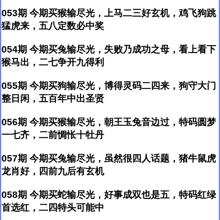
053期 今期买猴输尽光，上马二三好玄机，鸡飞狗跳
猛虎来，五八定数必中奖
054期 今期买兔输尽光，失败乃成功之母，看上看下
猴马出，二七争开九得利
055期 今期买狗输尽光，博得灵码二四来，狗守大门
整日闲，五百年中出圣贤
056期 今期买猴输尽光，朝王玉兔音边过，特码圆梦
一七齐，二前惆怅十牡丹
057期 今期买兔输尽光，虽然很四人话题，猪牛鼠虎
龙肖好，四前九后有玄机
058期 今期买蛇输尽光，好事成双也是五，特码红绿
首选红，二四特头可能中