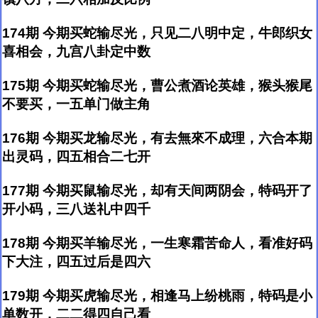
174期 今期买蛇输尽光，只见二八明中定，牛郎织女
喜相会，九宫八卦定中数
175期 今期买蛇输尽光，曹公煮酒论英雄，猴头猴尾
不要买，一五单门做主角
176期 今期买龙输尽光，有去無來不成理，六合本期
出灵码，四五相合二七开
177期 今期买鼠输尽光，却有天间两阴会，特码开了
开小码，三八送礼中四千
178期 今期买羊输尽光，一生寒霜苦命人，看准好码
下大注，四五过后是四六
179期 今期买虎输尽光，相逢马上纷桃雨，特码是小
单数开，二二得四自己看