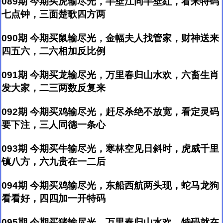
089期 今期买虎输尽光，半壁江同半壁紅，看来特码
七点钟，三面楚歌四方两
090期 今期买鼠输尽光，金幅夫人找管家，财神送来
四五六，二六相加反比例
091期 今期买龙输尽光，万里春归山水欢，六畜生肖
发大家，二三两数反复来
092期 今期买鸡输尽光，赶尽杀绝不放宽，看定灵码
要下注，三人同德一条心
093期 今期买牛输尽光，寒林空见日斜时，虎威千里
镇八方，六九贵在一二后
094期 今期买鸡输尽光，东船西航两头现，蛇马龙狗
看看好，四四加一开特码
095期 今期买猪输尽光，万里春归山水欢，特码就在