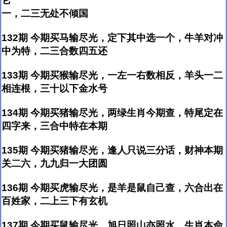
它
一，二三无处不倾国
132期 今期买马输尽光，定下其中选一个，牛羊对冲
中为特，二三合数四五还
133期 今期买猴输尽光，一左一右数相反，羊头一二
相连根，三十以下金水号
134期 今期买猪输尽光，两绿生肖今期查，特尾定在
四字来，三合中特在本期
135期 今期买猪输尽光，逢人只说三分话，财神本期
关二六，九九归一大团圆
136期 今期买虎输尽光，是羊是鼠自己查，六合出在
百姓家，二上三下有玄机
137期 今期买鼠输尽光，旭日照山亦照水，生肖本命