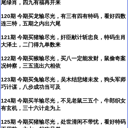
尾绿肖，四九有福再开来
120期 今期买龙输尽光，有三有四有特码，看好四数
连三特，五期之内出六尾
121期 今期买猪输尽光，奸臣献计斩忠良，特码生肖
大泽土，二门得九单数来
122期 今期买猴输尽光，买八一定能发财，鼠偷奇案
况钟察，三五流出六相依
123期 今期买兔输尽光，吴木结悲绪未发，狗头军师
巧计谋，八步成功当可及
124期 今期买羊输尽光，不见老鼠三五个，牛郎织女
有玄机，三十六计走为上
125期 今期买猪输尽光，处世清闲不带忧，看好特码