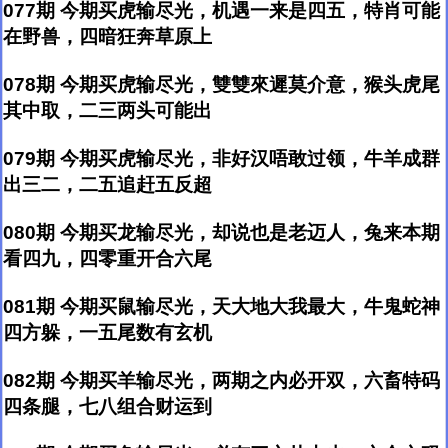
077期 今期买虎输尽光，机遇一来是四五，特肖可能
在野兽，四暗狂奔草原上
078期 今期买虎输尽光，雙雙來遲莫介意，猴头虎尾
其中取，二三两头可能出
079期 今期买虎输尽光，非好汉唔敢过领，牛羊成群
出三二，二五追赶五反超
080期 今期买龙输尽光，却说也是老迈人，兔来本期
看四九，四零重开合六尾
081期 今期买鼠输尽光，天大地大我最大，牛鬼蛇神
四方躲，一五尾数有玄机
082期 今期买羊输尽光，两期之内必开双，六畜特码
四条腿，七八组合财运到