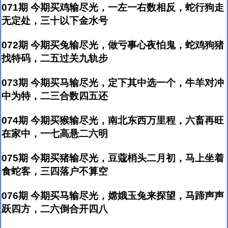
071期 今期买鸡输尽光，一左一右数相反，蛇行狗走
无定处，三十以下金水号
072期 今期买兔输尽光，做亏事心夜怕鬼，蛇鸡狗猪
找特码，二五过关九轨步
073期 今期买马输尽光，定下其中选一个，牛羊对冲
中为特，二三合数四五还
074期 今期买猴输尽光，南北东西万里程，六畜再旺
在家中，一七高悬二六明
075期 今期买猪输尽光，豆蔻梢头二月初，马上坐着
食蛇客，三四落户不算空
076期 今期买马输尽光，嫦娥玉兔来探望，马蹄声声
跃四方，二六倒合开四八